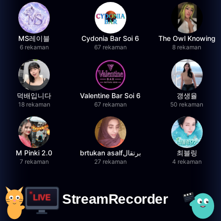
MS레이블
Cydonia Bar Soi 6
The Owl Knowing
6 rekaman
67 rekaman
8 rekaman
덕배입니다
Valentine Bar Soi 6
갱생율
18 rekaman
67 rekaman
50 rekaman
M Pinki 2.0
brtukan asalfبرتقال
최블링
7 rekaman
27 rekaman
4 rekaman