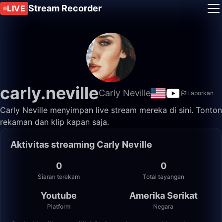
Stream Recorder
LIVE
carly.neville
Carly Neville
Laporkan
Carly Neville menyimpan live stream mereka di sini. Tonton
rekaman dan klip kapan saja.
Aktivitas streaming Carly Neville
0
0
Siaran terekam
Total tayangan
Youtube
Amerika Serikat
Platform
Negara