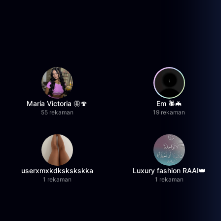
María Victoria 🦋🍄
Em 🕷️🦇
55 rekaman
19 rekaman
userxmxkdkskskskka
Luxury fashion RAAI👑
1 rekaman
1 rekaman