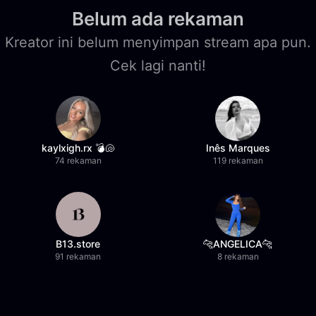
Belum ada rekaman
Kreator ini belum menyimpan stream apa pun.
Cek lagi nanti!
kaylxigh.rx 💣🐚
Inês Marques
74 rekaman
119 rekaman
B13.store
🐆ANGELICA🐆
91 rekaman
8 rekaman