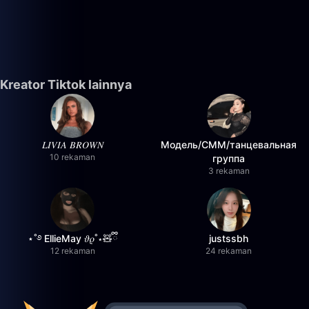
Kreator Tiktok lainnya
𝐿𝐼𝑉𝐼𝐴 𝐵𝑅𝑂𝑊𝑁
Модель/СММ/танцевальная
10 rekaman
группа
3 rekaman
⋆˚࿔ EllieMay 𝜗𝜚˚⋆🧸ྀི
justssbh
12 rekaman
24 rekaman