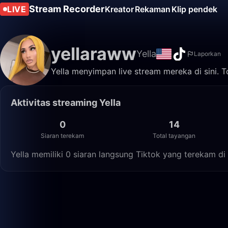
Stream Recorder
LIVE
Kreator
Rekaman
Klip pendek
yellaraww
Yella
Laporkan
Yella menyimpan live stream mereka di sini. 
Aktivitas streaming Yella
0
14
Siaran terekam
Total tayangan
Yella memiliki 0 siaran langsung Tiktok yang terekam di