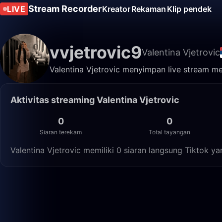
Stream Recorder
LIVE
Kreator
Rekaman
Klip pendek
vvjetrovic9
Valentina Vjetrovic
Valentina Vjetrovic menyimpan live stream mer
Aktivitas streaming Valentina Vjetrovic
0
0
Siaran terekam
Total tayangan
Valentina Vjetrovic memiliki 0 siaran langsung Tiktok y