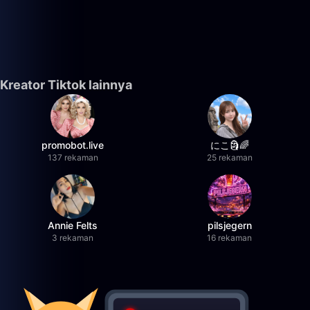
Kreator Tiktok lainnya
promobot.live
にこ🗿🌈
137 rekaman
25 rekaman
Annie Felts
pilsjegern
3 rekaman
16 rekaman