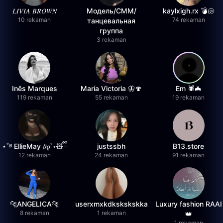
𝐿𝐼𝑉𝐼𝐴 𝐵𝑅𝑂𝑊𝑁
Модель/СММ/
kaylxigh.rx 💣🐚
10 rekaman
74 rekaman
танцевальная
группа
3 rekaman
Inês Marques
María Victoria 🦋🍄
Em 🕷️🦇
119 rekaman
55 rekaman
19 rekaman
⋆˚࿔ EllieMay 𝜗𝜚˚⋆🧸ྀི
justssbh
B13.store
12 rekaman
24 rekaman
91 rekaman
🐆ANGELICA🐆
userxmxkdkskskskka
Luxury fashion RAAI
8 rekaman
1 rekaman
👑
1 rekaman