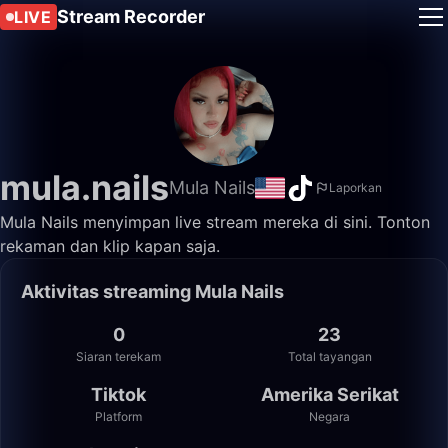
Stream Recorder
LIVE
mula.nails
Mula Nails
Laporkan
Mula Nails menyimpan live stream mereka di sini. Tonton
rekaman dan klip kapan saja.
Aktivitas streaming Mula Nails
0
23
Siaran terekam
Total tayangan
Tiktok
Amerika Serikat
Platform
Negara