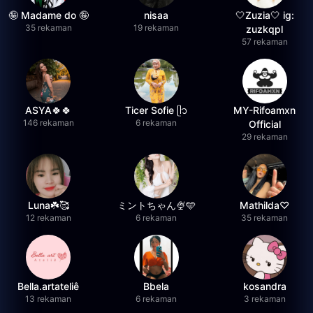
🤪 Madame do 🤪
nisaa
🤍Zuzia🤍 ig:
35 rekaman
19 rekaman
zuzkqpl
57 rekaman
ASYA🍀🍀
Ticer Sofie ᥫ᭡
MY-Rifoamxn
146 rekaman
6 rekaman
Official
29 rekaman
Luna☘️🥰
ミントちゃん🍨🩵
Mathilda♡︎
12 rekaman
6 rekaman
35 rekaman
Bella.artateliê
Bbela
kosandra
13 rekaman
6 rekaman
3 rekaman