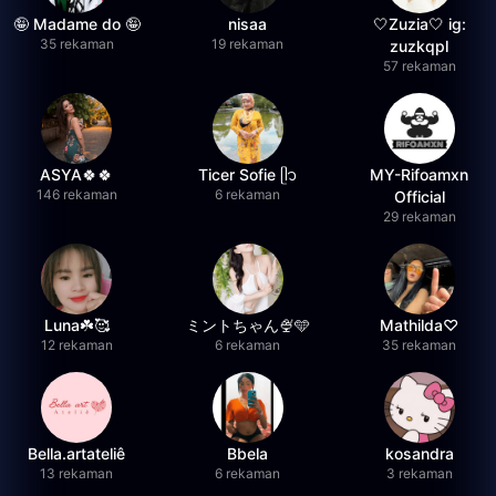
🤪 Madame do 🤪
nisaa
🤍Zuzia🤍 ig:
35 rekaman
19 rekaman
zuzkqpl
57 rekaman
ASYA🍀🍀
Ticer Sofie ᥫ᭡
MY-Rifoamxn
146 rekaman
6 rekaman
Official
29 rekaman
Luna☘️🥰
ミントちゃん🍨🩵
Mathilda♡︎
12 rekaman
6 rekaman
35 rekaman
Bella.artateliê
Bbela
kosandra
13 rekaman
6 rekaman
3 rekaman