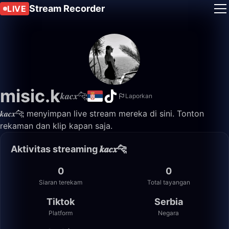
Stream Recorder
LIVE
misic.k
𝒌𝒂𝒄𝒙🐆
Laporkan
𝒌𝒂𝒄𝒙🐆 menyimpan live stream mereka di sini. Tonton
rekaman dan klip kapan saja.
Aktivitas streaming 𝒌𝒂𝒄𝒙🐆
0
0
Siaran terekam
Total tayangan
Tiktok
Serbia
Platform
Negara