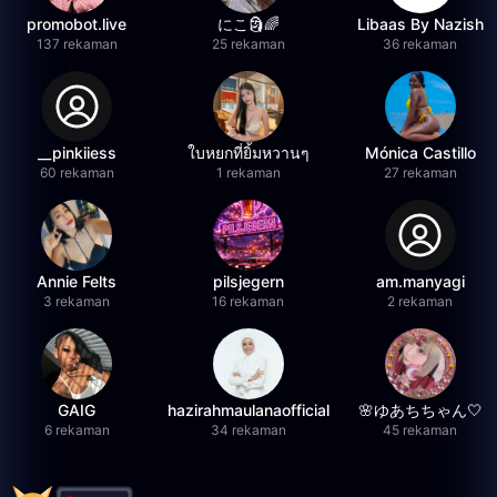
promobot.live
にこ🗿🌈
Libaas By Nazish
137 rekaman
25 rekaman
36 rekaman
__pinkiiess
ใบหยกที่ยิ้มหวานๆ
Mónica Castillo
60 rekaman
1 rekaman
27 rekaman
Annie Felts
pilsjegern
am.manyagi
3 rekaman
16 rekaman
2 rekaman
GAIG
hazirahmaulanaofficial
🌸ゆあちちゃん🤍
6 rekaman
34 rekaman
45 rekaman