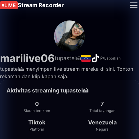
Stream Recorder
LIVE
marilive06
tupastel🍰
Laporkan
tupastel🍰 menyimpan live stream mereka di sini. Tonton
rekaman dan klip kapan saja.
Aktivitas streaming tupastel🍰
0
7
Siaran terekam
Total tayangan
Tiktok
Venezuela
Platform
Negara