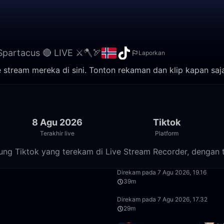
Spartacus 🔴 LIVE ⚔️🪓🏹
Laporkan
 stream mereka di sini. Tonton rekaman dan klip kapan saj

8 Agu 2026
Tiktok
Terakhir live
Platform
sung Tiktok yang terekam di Live Stream Recorder, dengan t
8:23
Direkam pada 7 Agu 2026, 19.16
39m
1:05
Direkam pada 7 Agu 2026, 17.32
29m
2:38:18