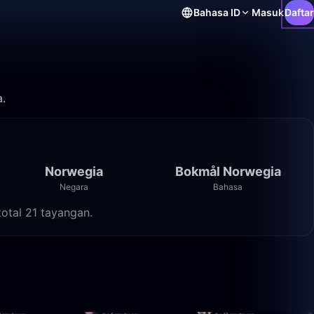
Bahasa
ID
Masuk
Daftar
a.
Norwegia
Bokmål Norwegia
Negara
Bahasa
otal 21 tayangan.
39:23
29:20