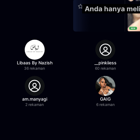
Anda hanya meli
Libaas By Nazish
__pinkiiess
36 rekaman
60 rekaman
am.manyagi
GAIG
2 rekaman
6 rekaman