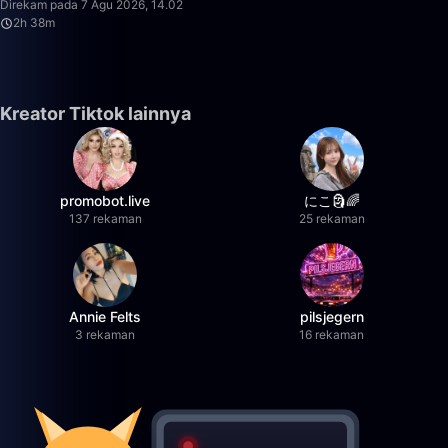
Direkam pada 7 Agu 2026, 14.02
2h 38m
Kreator Tiktok lainnya
promobot.live
にこ🗿🌈
137 rekaman
25 rekaman
Annie Felts
pilsjegern
3 rekaman
16 rekaman