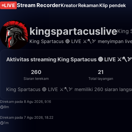
Stream Recorder
LIVE
Kreator
Rekaman
Klip pendek
kingspartacuslive
King 
King Spartacus 🔴 LIVE ⚔️🪓🏹 menyimpan live
Aktivitas streaming King Spartacus 🔴 LIVE ⚔️🪓
260
21
Siaran terekam
Total tayangan
King Spartacus 🔴 LIVE ⚔️🪓🏹 memiliki 260 siaran lang
Direkam pada 8 Agu 2026, 9.16
8m
Direkam pada 7 Agu 2026, 18.22
1m