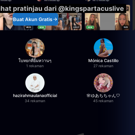
hat pratinjau dari @kingspartacuslive
Buat Akun Gratis
ใบหยกที่ยิ้มหวานๆ
Mónica Castillo
1 rekaman
27 rekaman
hazirahmaulanaofficial
🌸ゆあちちゃん🤍
34 rekaman
45 rekaman