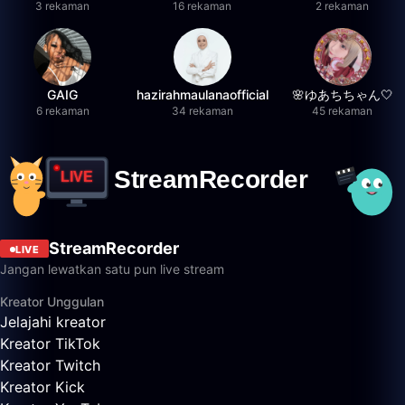
3 rekaman
16 rekaman
2 rekaman
GAIG
hazirahmaulanaofficial
🌸ゆあちちゃん🤍
6 rekaman
34 rekaman
45 rekaman
StreamRecorder
LIVE
Jangan lewatkan satu pun live stream
Kreator Unggulan
Jelajahi kreator
Kreator TikTok
Kreator Twitch
Kreator Kick