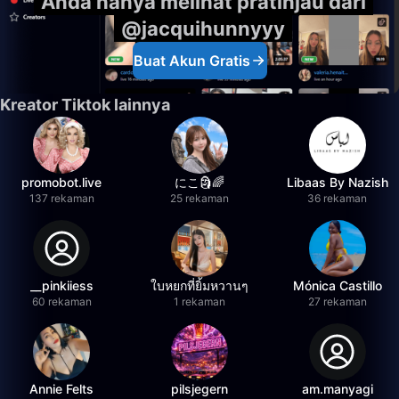
Anda hanya melihat pratinjau dari
@jacquihunnyyy
Buat Akun Gratis
Kreator Tiktok lainnya
promobot.live
にこ🗿🌈
Libaas By Nazish
137 rekaman
25 rekaman
36 rekaman
__pinkiiess
ใบหยกที่ยิ้มหวานๆ
Mónica Castillo
60 rekaman
1 rekaman
27 rekaman
Annie Felts
pilsjegern
am.manyagi