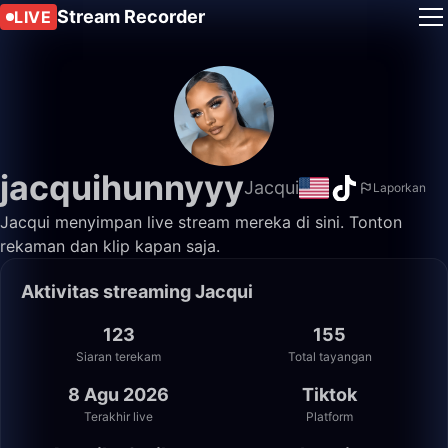
Stream Recorder
LIVE
jacquihunnyyy
Jacqui
Laporkan
Jacqui menyimpan live stream mereka di sini. Tonton
rekaman dan klip kapan saja.
Aktivitas streaming Jacqui
123
155
Siaran terekam
Total tayangan
8 Agu 2026
Tiktok
Terakhir live
Platform