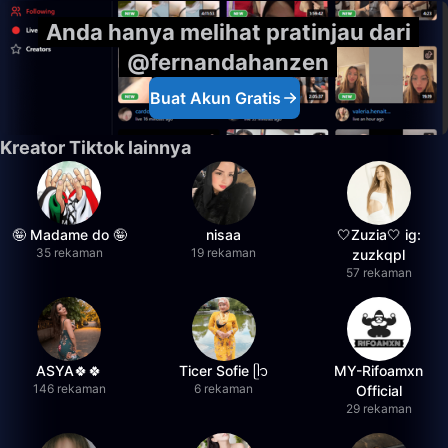
Anda hanya melihat pratinjau dari
@fernandahanzen
Buat Akun Gratis
Kreator Tiktok lainnya
🤪 Madame do 🤪
nisaa
🤍Zuzia🤍 ig:
35 rekaman
19 rekaman
zuzkqpl
57 rekaman
ASYA🍀🍀
Ticer Sofie ᥫ᭡
MY-Rifoamxn
146 rekaman
6 rekaman
Official
29 rekaman