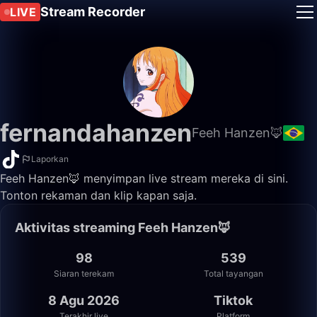
Stream Recorder
LIVE
fernandahanzen
Feeh Hanzen🦊
Laporkan
Feeh Hanzen🦊 menyimpan live stream mereka di sini.
Tonton rekaman dan klip kapan saja.
Aktivitas streaming Feeh Hanzen🦊
98
539
Siaran terekam
Total tayangan
8 Agu 2026
Tiktok
Terakhir live
Platform