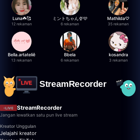
Luna☘️🥰
ミントちゃん🍨🩵
Mathilda♡︎
12 rekaman
6 rekaman
35 rekaman
Bella.artateliê
Bbela
kosandra
13 rekaman
6 rekaman
3 rekaman
StreamRecorder
LIVE
Jangan lewatkan satu pun live stream
Kreator Unggulan
Jelajahi kreator