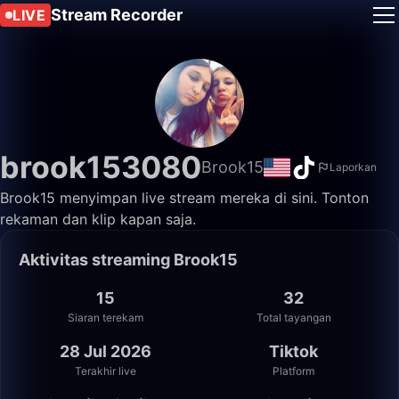
Stream Recorder
LIVE
brook153080
Brook15
Laporkan
Brook15 menyimpan live stream mereka di sini. Tonton
rekaman dan klip kapan saja.
Aktivitas streaming Brook15
15
32
Siaran terekam
Total tayangan
28 Jul 2026
Tiktok
Terakhir live
Platform