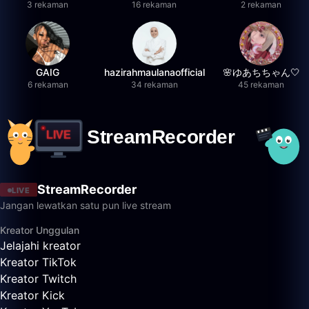
3 rekaman
16 rekaman
2 rekaman
GAIG
hazirahmaulanaofficial
🌸ゆあちちゃん🤍
6 rekaman
34 rekaman
45 rekaman
StreamRecorder
LIVE
Jangan lewatkan satu pun live stream
Kreator Unggulan
Jelajahi kreator
Kreator TikTok
Kreator Twitch
Kreator Kick