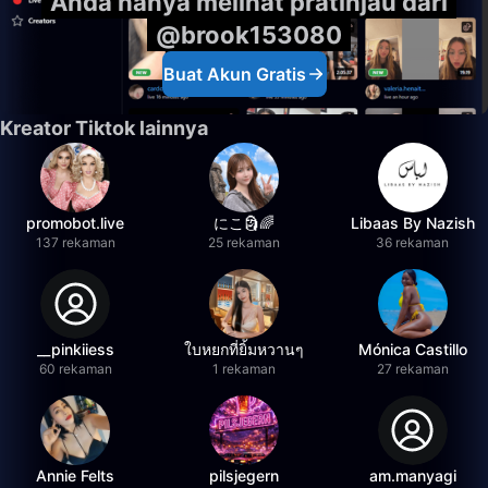
Anda hanya melihat pratinjau dari
@brook153080
Buat Akun Gratis
Kreator Tiktok lainnya
promobot.live
にこ🗿🌈
Libaas By Nazish
137 rekaman
25 rekaman
36 rekaman
__pinkiiess
ใบหยกที่ยิ้มหวานๆ
Mónica Castillo
60 rekaman
1 rekaman
27 rekaman
Annie Felts
pilsjegern
am.manyagi