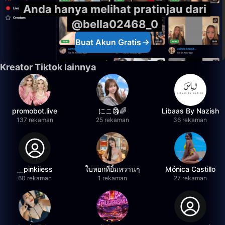
Anda hanya melihat pratinjau dari
@bella02468_0
Buat Akun Gratis
Kreator Tiktok lainnya
promobot.live
にこ🗿🌈
Libaas By Nazish
137 rekaman
25 rekaman
36 rekaman
__pinkiiess
ใบหยกที่ยิ้มหวานๆ
Mónica Castillo
60 rekaman
1 rekaman
27 rekaman