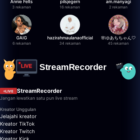
Annie Felts
pilsjegern
am.manyagi
3 rekaman
16 rekaman
2 rekaman
GAIG
hazirahmaulanaofficial
🌸ゆあちちゃん🤍
6 rekaman
34 rekaman
45 rekaman
StreamRecorder
LIVE
Jangan lewatkan satu pun live stream
Kreator Unggulan
Jelajahi kreator
Kreator TikTok
Kreator Twitch
Kreator Kick