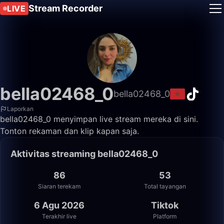
Stream Recorder
LIVE
bella02468_0
bella02468_0
Laporkan
bella02468_0 menyimpan live stream mereka di sini.
Tonton rekaman dan klip kapan saja.
Aktivitas streaming bella02468_0
86
53
Siaran terekam
Total tayangan
6 Agu 2026
Tiktok
Terakhir live
Platform