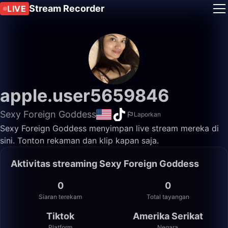
Stream Recorder
LIVE
apple.user5659846
Sexy Foreign Goddess
Laporkan
Sexy Foreign Goddess menyimpan live stream mereka di
sini. Tonton rekaman dan klip kapan saja.
Aktivitas streaming Sexy Foreign Goddess
0
0
Siaran terekam
Total tayangan
Tiktok
Amerika Serikat
Platform
Negara