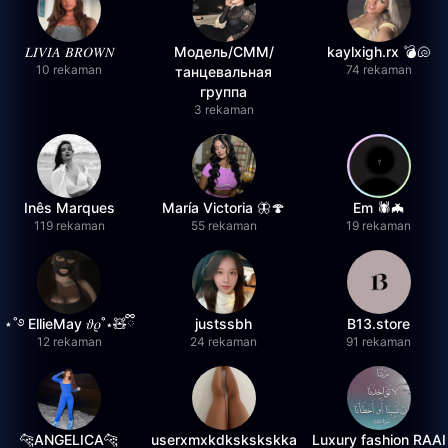
𝐿𝐼𝑉𝐼𝐴 𝐵𝑅𝑂𝑊𝑁
Модель/СММ/
kaylxigh.rx 💣🐚
10 rekaman
74 rekaman
танцевальная
группа
3 rekaman
Inês Marques
María Victoria 🦋🍄
Em 🕷️🦇
119 rekaman
55 rekaman
19 rekaman
⋆˚࿔ EllieMay 𝜗𝜚˚⋆🧸ྀི
justssbh
B13.store
12 rekaman
24 rekaman
91 rekaman
🐆ANGELICA🐆
userxmxkdkskskskka
Luxury fashion RAAI