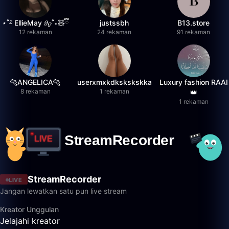
⋆˚࿔ EllieMay 𝜗𝜚˚⋆🧸ྀི
justssbh
B13.store
12 rekaman
24 rekaman
91 rekaman
🐆ANGELICA🐆
userxmxkdkskskskka
Luxury fashion RAAI
8 rekaman
1 rekaman
👑
1 rekaman
StreamRecorder
LIVE
Jangan lewatkan satu pun live stream
Kreator Unggulan
Jelajahi kreator