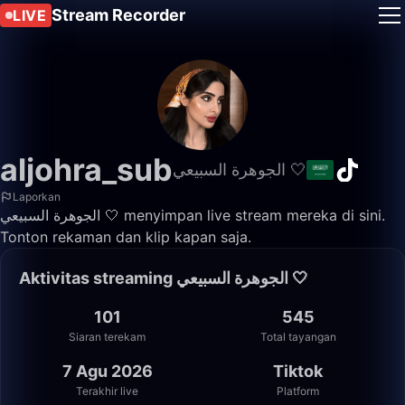
Stream Recorder
LIVE
aljohra_sub
الجوهرة السبيعي 🤍
Laporkan
الجوهرة السبيعي 🤍 menyimpan live stream mereka di sini.
Tonton rekaman dan klip kapan saja.
Aktivitas streaming الجوهرة السبيعي 🤍
101
545
Siaran terekam
Total tayangan
7 Agu 2026
Tiktok
Terakhir live
Platform