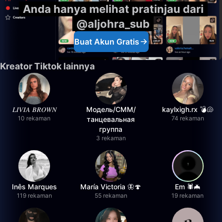
Anda hanya melihat pratinjau dari
@aljohra_sub
Buat Akun Gratis
Kreator Tiktok lainnya
𝐿𝐼𝑉𝐼𝐴 𝐵𝑅𝑂𝑊𝑁
Модель/СММ/
kaylxigh.rx 💣🐚
10 rekaman
74 rekaman
танцевальная
группа
3 rekaman
Inês Marques
María Victoria 🦋🍄
Em 🕷️🦇
119 rekaman
55 rekaman
19 rekaman