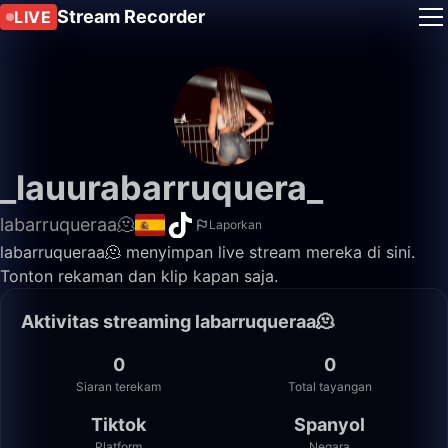
Stream Recorder
LIVE
_lauurabarruquera_
labarruqueraa🫠
Laporkan
labarruqueraa🫠 menyimpan live stream mereka di sini.
Tonton rekaman dan klip kapan saja.
Aktivitas streaming labarruqueraa🫠
0
0
Siaran terekam
Total tayangan
Tiktok
Spanyol
Platform
Negara