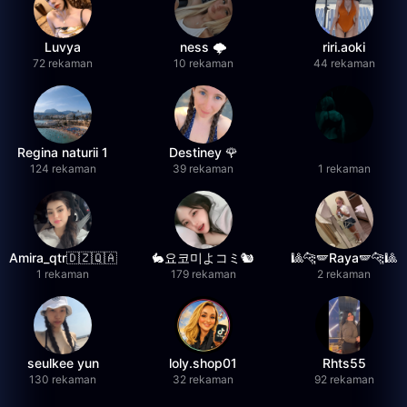
Luvya
ness 🌩️
riri.aoki
72 rekaman
10 rekaman
44 rekaman
Regina naturii 1
Destiney 🌹
124 rekaman
39 rekaman
1 rekaman
Amira_qtr🇩🇿🇶🇦
🐇요코미よコミ🐿
🎱🐆🪽Raya🪽🐆🎱
1 rekaman
179 rekaman
2 rekaman
seulkee yun
loly.shop01
Rhts55
130 rekaman
32 rekaman
92 rekaman