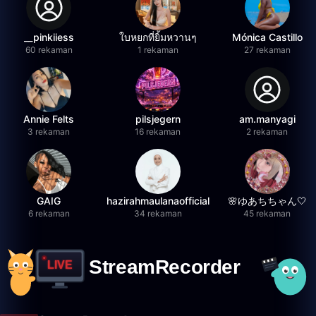
__pinkiiess
ใบหยกที่ยิ้มหวานๆ
Mónica Castillo
60 rekaman
1 rekaman
27 rekaman
Annie Felts
pilsjegern
am.manyagi
3 rekaman
16 rekaman
2 rekaman
GAIG
hazirahmaulanaofficial
🌸ゆあちちゃん🤍
6 rekaman
34 rekaman
45 rekaman