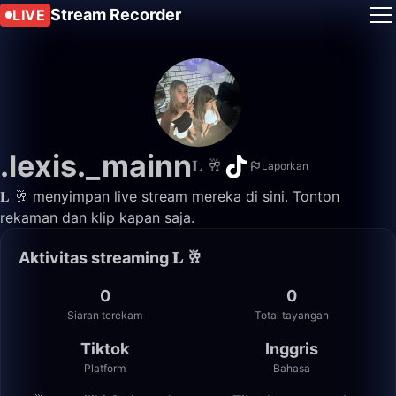
Stream Recorder
LIVE
.lexis._mainn
𝐋 🥂
Laporkan
𝐋 🥂 menyimpan live stream mereka di sini. Tonton
rekaman dan klip kapan saja.
Aktivitas streaming 𝐋 🥂
0
0
Siaran terekam
Total tayangan
Tiktok
Inggris
Platform
Bahasa