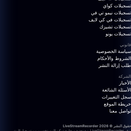
تسجيلات كواي
تسجيلات نيمو تي في
تسجيلات في كي لايف
تسجيلات تشيزك
تسجيلات يونو
قانوني
سياسة الخصوصية
الشروط والأحكام
طلب إزالة النشر
الشركة
الأخبار
الأسئلة الشائعة
سجل التغييرات
خريطة الموقع
تواصل معنا
حقوق النشر © 2026 LiveStreamRecorder
يوفر LiveStreamRecorder بنية تحتية سحابية تمكن المستخدمين من تسجيل البث