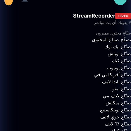
StreamRecorder
LIVE
لا يفوتك أي بث مباشر
صنّاع محتوى مميزون
تصفّح صناع المحتوى
صنّاع تيك توك
صنّاع تويتش
صنّاع كيك
صنّاع يوتيوب
صنّاع أفريكا تي في
صنّاع باندا لايف
صنّاع بيقو
صنّاع لايف مي
صنّاع ميكتش
صنّاع تويتكاستنغ
صنّاع جوي لايف
صنّاع 17 لايف
صنّاع كواي