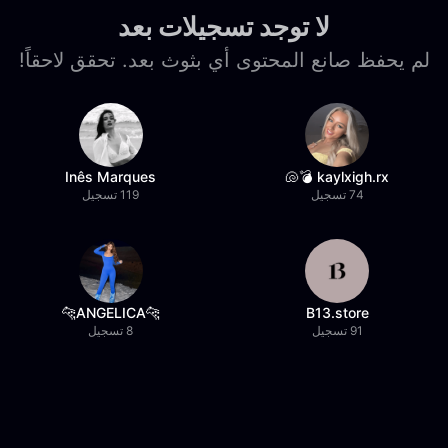
لا توجد تسجيلات بعد
لم يحفظ صانع المحتوى أي بثوث بعد. تحقق لاحقاً!
Inês Marques
kaylxigh.rx 💣🐚
74 تسجيل
119 تسجيل
🐆ANGELICA🐆
B13.store
91 تسجيل
8 تسجيل