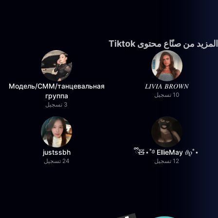
المزيد من صنّاع محتوى Tiktok
Модель/СММ/танцевальная
𝐿𝐼𝑉𝐼𝐴 𝐵𝑅𝑂𝑊𝑁
10 تسجيل
группа
3 تسجيل
justssbh
⋆˚࿔ EllieMay 𝜗𝜚˚⋆🧸ྀི
12 تسجيل
24 تسجيل