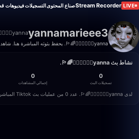
Stream Recorder
LIVE
صناع المحتوى
التسجيلات
فيديوهات قص
yannamarieee3
yanna👩🏽‍❤️‍💋‍👩🏾🏳️‍🌈.
yanna👩🏽‍❤️‍💋‍👩🏾🏳️‍🌈. يحفظ بثوثه المباشرة هنا. شاهد التسجيلات والمقاطع في أي وقت.
نشاط بث yanna👩🏽‍❤️‍💋‍👩🏾🏳️‍🌈.
0
0
تسجيلات البث
إجمالي المشاهدات
لدى yanna👩🏽‍❤️‍💋‍👩🏾🏳️‍🌈. عدد 0 من عمليات بث Tiktok المباشرة المسجّلة على Live Stream Recorder، بإجمالي 0 مشاهدة.