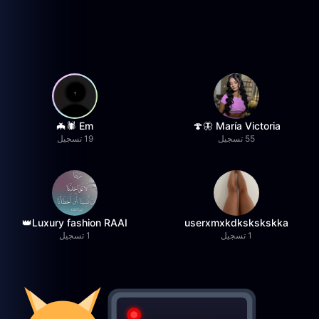
Em 🕷️🦇
María Victoria 🦋🍄
55 تسجيل
19 تسجيل
Luxury fashion RAAI👑
userxmxkdkskskskka
1 تسجيل
1 تسجيل