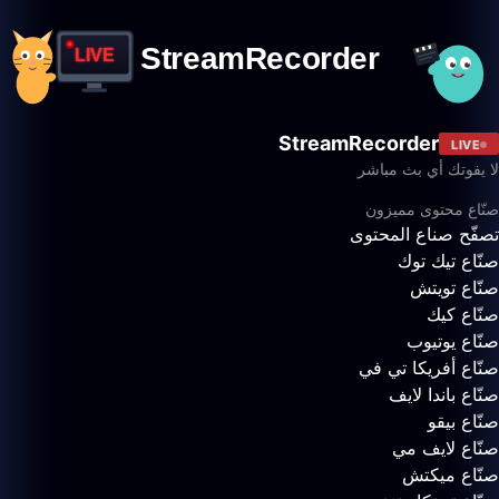
StreamRecorder
LIVE
لا يفوتك أي بث مباشر
صنّاع محتوى مميزون
تصفّح صناع المحتوى
صنّاع تيك توك
صنّاع تويتش
صنّاع كيك
صنّاع يوتيوب
صنّاع أفريكا تي في
صنّاع باندا لايف
صنّاع بيقو
صنّاع لايف مي
صنّاع ميكتش