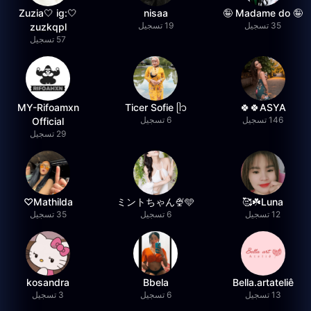
🤍Zuzia🤍 ig:
nisaa
🤪 Madame do 🤪
35 تسجيل
19 تسجيل
zuzkqpl
57 تسجيل
MY-Rifoamxn
Ticer Sofie ᥫ᭡
ASYA🍀🍀
146 تسجيل
6 تسجيل
Official
29 تسجيل
Mathilda♡︎
ミントちゃん🍨🩵
Luna☘️🥰
12 تسجيل
6 تسجيل
35 تسجيل
kosandra
Bbela
Bella.artateliê
13 تسجيل
6 تسجيل
3 تسجيل