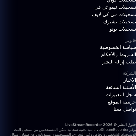
تسجيلات نيمو تي في
تسجيلات في كي لايف
تسجيلات تشيزك
تسجيلات يونو
قانوني
سياسة الخصوصية
الشروط والأحكام
طلب إزالة النشر
الشركة
الأخبار
الأسئلة الشائعة
سجل التغييرات
خريطة الموقع
تواصل معنا
حقوق النشر © 2026 LiveStreamRecorder
يوفر LiveStreamRecorder بنية تحتية سحابية تمكن المستخدمين من تسجيل البث
للاستخدام الشخصي والخاص وغير التجاري. المستخدمون مسؤولون عن ضمان امتثال