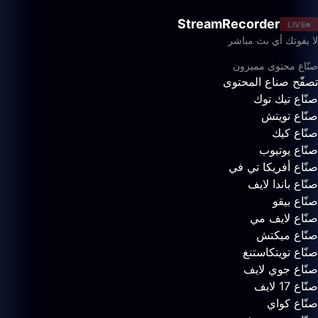
StreamRecorder
LIVE
لا يفوتك أي بث مباشر
صنّاع محتوى مميزون
تصفّح صناع المحتوى
صنّاع تيك توك
صنّاع تويتش
صنّاع كيك
صنّاع يوتيوب
صنّاع أفريكا تي في
صنّاع باندا لايف
صنّاع بيقو
صنّاع لايف مي
صنّاع ميكتش
صنّاع تويتكاستنغ
صنّاع جوي لايف
صنّاع 17 لايف
صنّاع كواي