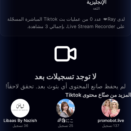
الإنجليزية
اللغة
لدى Ray💋 عدد 0 من عمليات بث Tiktok المباشرة المسجّلة
على Live Stream Recorder، بإجمالي 3 مشاهدة.
لا توجد تسجيلات بعد
لم يحفظ صانع المحتوى أي بثوث بعد. تحقق لاحقاً!
المزيد من صنّاع محتوى Tiktok
Libaas By Nazish
にこ🗿🌈
promobot.live
137 تسجيل
25 تسجيل
36 تسجيل