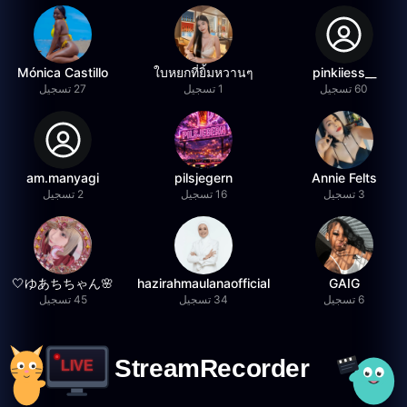
Mónica Castillo
ใบหยกที่ยิ้มหวานๆ
__pinkiiess
60 تسجيل
1 تسجيل
27 تسجيل
am.manyagi
pilsjegern
Annie Felts
3 تسجيل
16 تسجيل
2 تسجيل
🌸ゆあちちゃん🤍
hazirahmaulanaofficial
GAIG
6 تسجيل
34 تسجيل
45 تسجيل