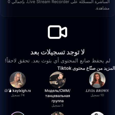
المباشرة المسجّلة على Live Stream Recorder، بإجمالي 0
مشاهدة.
لا توجد تسجيلات بعد
لم يحفظ صانع المحتوى أي بثوث بعد. تحقق لاحقاً!
المزيد من صنّاع محتوى Tiktok
kaylxigh.rx 💣🐚
Модель/СММ/
𝐿𝐼𝑉𝐼𝐴 𝐵𝑅𝑂𝑊𝑁
10 تسجيل
74 تسجيل
танцевальная
группа
3 تسجيل