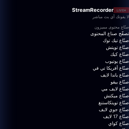
StreamRecorder
LIVE
لا يفوتك أي بث مباشر
صنّاع محتوى مميزون
تصفّح صناع المحتوى
صنّاع تيك توك
صنّاع تويتش
صنّاع كيك
صنّاع يوتيوب
صنّاع أفريكا تي في
صنّاع باندا لايف
صنّاع بيقو
صنّاع لايف مي
صنّاع ميكتش
صنّاع تويتكاستنغ
صنّاع جوي لايف
صنّاع 17 لايف
صنّاع كواي