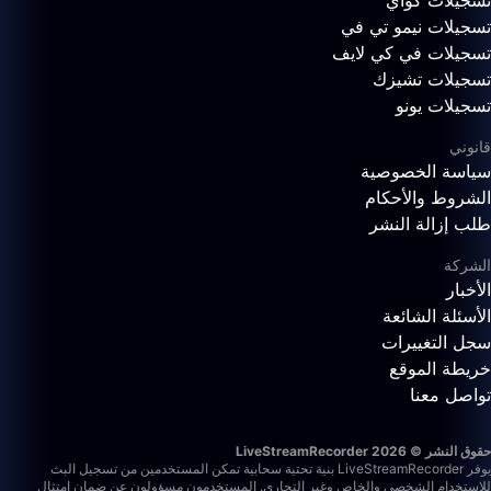
تسجيلات كواي
تسجيلات نيمو تي في
تسجيلات في كي لايف
تسجيلات تشيزك
تسجيلات يونو
قانوني
سياسة الخصوصية
الشروط والأحكام
طلب إزالة النشر
الشركة
الأخبار
الأسئلة الشائعة
سجل التغييرات
خريطة الموقع
تواصل معنا
حقوق النشر © 2026 LiveStreamRecorder
يوفر LiveStreamRecorder بنية تحتية سحابية تمكن المستخدمين من تسجيل البث
للاستخدام الشخصي والخاص وغير التجاري. المستخدمون مسؤولون عن ضمان امتثال