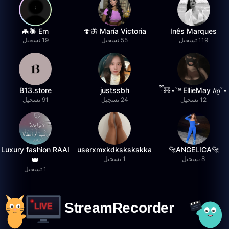
Em 🕷️🦇
María Victoria 🦋🍄
Inês Marques
119 تسجيل
55 تسجيل
19 تسجيل
B13.store
justssbh
⋆˚࿔ EllieMay 𝜗𝜚˚⋆🧸ྀི
12 تسجيل
24 تسجيل
91 تسجيل
Luxury fashion RAAI
userxmxkdkskskskka
🐆ANGELICA🐆
8 تسجيل
1 تسجيل
👑
1 تسجيل