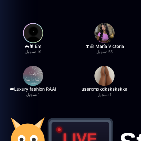
Em 🕷️🦇
María Victoria 🦋🍄
55 تسجيل
19 تسجيل
Luxury fashion RAAI👑
userxmxkdkskskskka
1 تسجيل
1 تسجيل