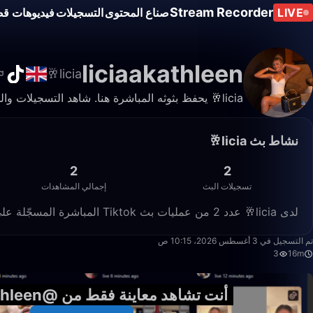
Stream Recorder
LIVE
صناع المحتوى
التسجيلات
فيديوهات قص
liciaakathleen
licia🥂
licia🥂 يحفظ بثوثه المباشرة هنا. شاهد التسجيلات والمقاطع في أي وقت.
نشاط بث licia🥂
2
2
تسجيلات البث
إجمالي المشاهدات
لدى licia🥂 عدد 2 من عمليات بث Tiktok المباشرة المسجّلة على Live Stream Recorder، بإجمالي 2 مشاهدة.
15:59
تم التسجيل في 3 أغسطس 2026، 10:15 ص
3
16m
أنت تشاهد معاينة فقط من @liciaakathleen