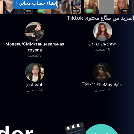
إنشاء حساب مجاني
المزيد من صنّاع محتوى Tiktok
Модель/СММ/танцевальная
𝐿𝐼𝑉𝐼𝐴 𝐵𝑅𝑂𝑊𝑁
10 تسجيل
группа
3 تسجيل
justssbh
⋆˚࿔ EllieMay 𝜗𝜚˚⋆🧸ྀི
12 تسجيل
24 تسجيل