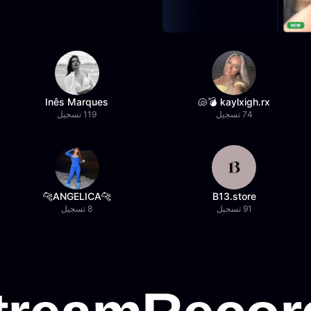
Inês Marques
kaylxigh.rx 💣🐚
74 تسجيل
119 تسجيل
🐆ANGELICA🐆
B13.store
91 تسجيل
8 تسجيل