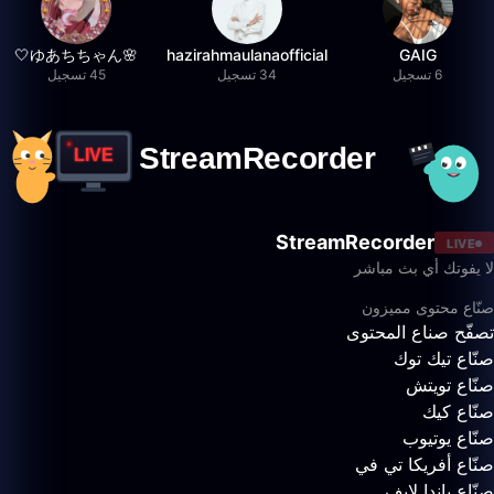
🌸ゆあちちゃん🤍
hazirahmaulanaofficial
GAIG
6 تسجيل
34 تسجيل
45 تسجيل
StreamRecorder
LIVE
لا يفوتك أي بث مباشر
صنّاع محتوى مميزون
تصفّح صناع المحتوى
صنّاع تيك توك
صنّاع تويتش
صنّاع كيك
صنّاع يوتيوب
صنّاع أفريكا تي في
صنّاع باندا لايف