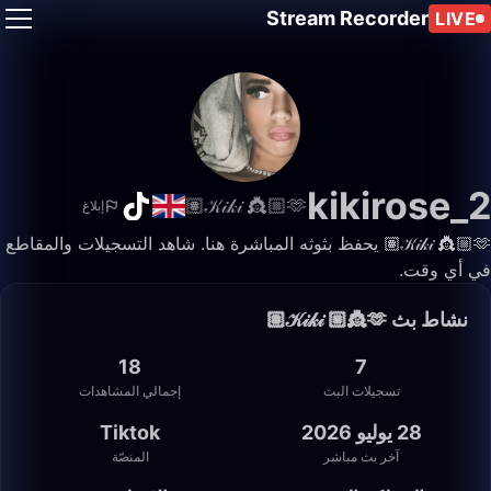
Stream Recorder
LIVE
kikirose_2
𝒦𝒾𝓀𝒾 👸🏼🫶🏽
إبلاغ
𝒦𝒾𝓀𝒾 👸🏼🫶🏽 يحفظ بثوثه المباشرة هنا. شاهد التسجيلات والمقاطع
في أي وقت.
نشاط بث 𝒦𝒾𝓀𝒾 👸🏼🫶🏽
18
7
تسجيلات البث
إجمالي المشاهدات
28 يوليو 2026
Tiktok
آخر بث مباشر
المنصّة