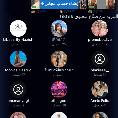
إنشاء حساب مجاني
المزيد من صنّاع محتوى Tiktok
Libaas By Nazish
にこ🗿🌈
promobot.live
137 تسجيل
25 تسجيل
36 تسجيل
Mónica Castillo
ใบหยกที่ยิ้มหวานๆ
__pinkiiess
60 تسجيل
1 تسجيل
27 تسجيل
am.manyagi
pilsjegern
Annie Felts
3 تسجيل
16 تسجيل
2 تسجيل