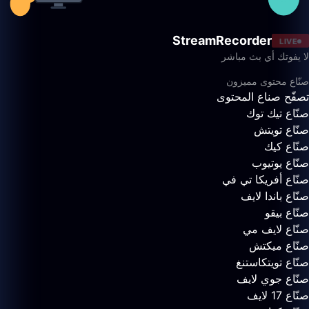
StreamRecorder
LIVE
لا يفوتك أي بث مباشر
صنّاع محتوى مميزون
تصفّح صناع المحتوى
صنّاع تيك توك
صنّاع تويتش
صنّاع كيك
صنّاع يوتيوب
صنّاع أفريكا تي في
صنّاع باندا لايف
صنّاع بيقو
صنّاع لايف مي
صنّاع ميكتش
صنّاع تويتكاستنغ
صنّاع جوي لايف
صنّاع 17 لايف