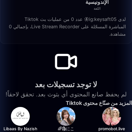
الإندونيسية
اللغة
لدى ig:keysaft05🦋 عدد 0 من عمليات بث Tiktok
المباشرة المسجّلة على Live Stream Recorder، بإجمالي 0
مشاهدة.
لا توجد تسجيلات بعد
لم يحفظ صانع المحتوى أي بثوث بعد. تحقق لاحقاً!
المزيد من صنّاع محتوى Tiktok
Libaas By Nazish
にこ🗿🌈
promobot.live