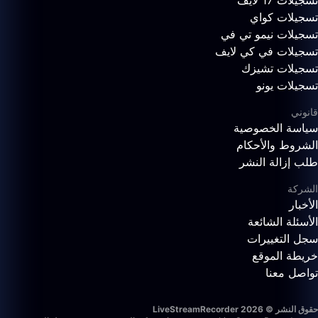
تسجيلات 17 لايف
تسجيلات كواي
تسجيلات نيمو تي في
تسجيلات في كي لايف
تسجيلات تشيزك
تسجيلات يونو
قانوني
سياسة الخصوصية
الشروط والأحكام
طلب إزالة النشر
الشركة
الأخبار
الأسئلة الشائعة
سجل التغييرات
خريطة الموقع
تواصل معنا
حقوق النشر © 2026 LiveStreamRecorder