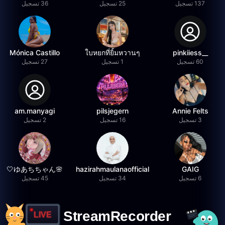
137 تسجيل
25 تسجيل
36 تسجيل
Mónica Castillo
ใบหยกที่ยิ้มหวานๆ
__pinkiiess
60 تسجيل
1 تسجيل
27 تسجيل
am.manyagi
pilsjegern
Annie Felts
3 تسجيل
16 تسجيل
2 تسجيل
🌸ゆあちちゃん🤍
hazirahmaulanaofficial
GAIG
6 تسجيل
34 تسجيل
45 تسجيل