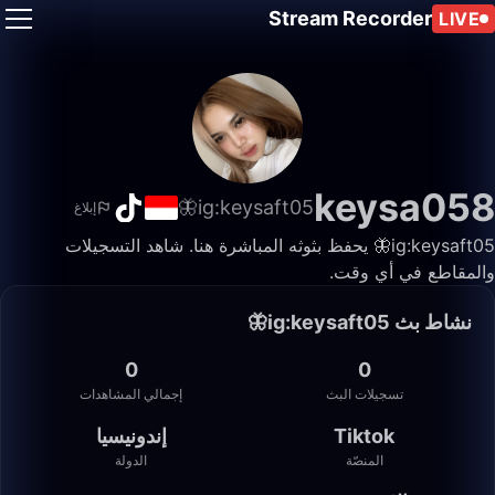
Stream Recorder
LIVE
keysa058
ig:keysaft05🦋
إبلاغ
ig:keysaft05🦋 يحفظ بثوثه المباشرة هنا. شاهد التسجيلات
والمقاطع في أي وقت.
نشاط بث ig:keysaft05🦋
0
0
تسجيلات البث
إجمالي المشاهدات
Tiktok
إندونيسيا
المنصّة
الدولة