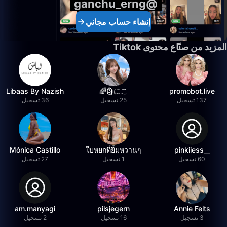
@ganchu_erng
إنشاء حساب مجاني
المزيد من صنّاع محتوى Tiktok
Libaas By Nazish
にこ🗿🌈
promobot.live
137 تسجيل
25 تسجيل
36 تسجيل
Mónica Castillo
ใบหยกที่ยิ้มหวานๆ
__pinkiiess
60 تسجيل
1 تسجيل
27 تسجيل
am.manyagi
pilsjegern
Annie Felts
3 تسجيل
16 تسجيل
2 تسجيل