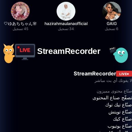
🌸ゆあちちゃん🤍
hazirahmaulanaofficial
GAIG
6 تسجيل
34 تسجيل
45 تسجيل
StreamRecorder
LIVE
لا يفوتك أي بث مباشر
صنّاع محتوى مميزون
تصفّح صناع المحتوى
صنّاع تيك توك
صنّاع تويتش
صنّاع كيك
صنّاع يوتيوب