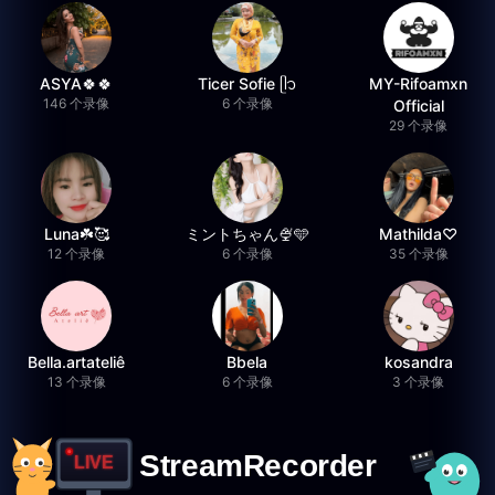
ASYA🍀🍀
Ticer Sofie ᥫ᭡
MY-Rifoamxn
146 个录像
6 个录像
Official
29 个录像
Luna☘️🥰
ミントちゃん🍨🩵
Mathilda♡︎
12 个录像
6 个录像
35 个录像
Bella.artateliê
Bbela
kosandra
13 个录像
6 个录像
3 个录像