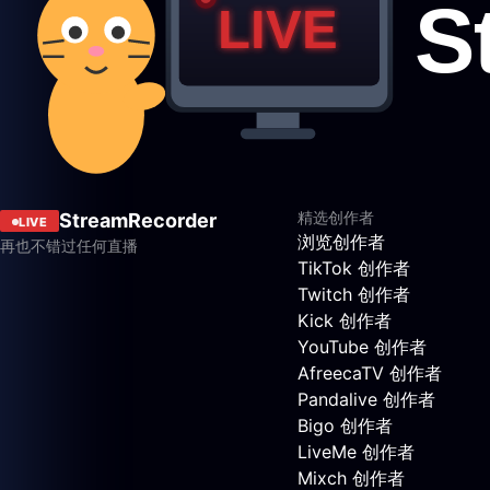
精选创作者
StreamRecorder
LIVE
浏览创作者
再也不错过任何直播
TikTok 创作者
Twitch 创作者
Kick 创作者
YouTube 创作者
AfreecaTV 创作者
Pandalive 创作者
Bigo 创作者
LiveMe 创作者
Mixch 创作者