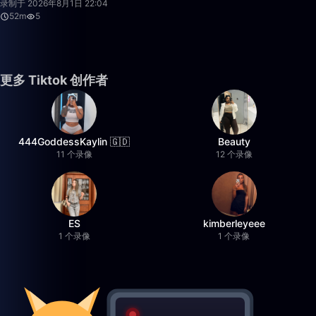
录制于 2026年8月1日 22:04
52m
5
更多 Tiktok 创作者
444GoddessKaylin 🇬🇩
Beauty
11 个录像
12 个录像
ES
kimberleyeee
1 个录像
1 个录像