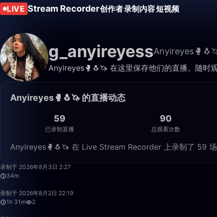
Stream Recorder
LIVE
创作者
录制内容
短视频
g_anyireyess
Anyireyes🥊🐧
Anyireyes🥊🐧🦄 在这里保存他们的直播。
Anyireyes🥊🐧🦄 的直播动态
59
90
已录制直播
总观看次数
Anyireyes🥊🐧🦄 在 Live Stream Recorder 上录制了
录制于 2026年8月3日 2:27
34m
录制于 2026年8月2日 22:19
1h 31m
2