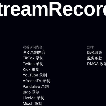
观看录制内容
法律
浏览录制内容
隐私政策
TikTok 录制
服务条款
Twitch 录制
DMCA 政
Kick 录制
YouTube 录制
AfreecaTV 录制
Pandalive 录制
Bigo 录制
LiveMe 录制
Mixch 录制