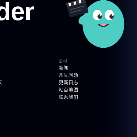
公司
新闻
常见问题
策
更新日志
站点地图
联系我们