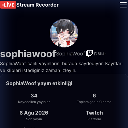
Stream Recorder
LIVE
sophiawoof
SophiaWoof
Bildir
SophiaWoof canlı yayınlarını burada kaydediyor. Kayıtları
ve klipleri istediğiniz zaman izleyin.
SophiaWoof yayın etkinliği
34
6
Kaydedilen yayınlar
Toplam görüntülenme
6 Ağu 2026
Twitch
Son yayın
Platform