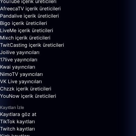
YouTube içerik üreticileri
AfreecaTV içerik üreticileri
Pandalive içerik üreticileri
Bigo içerik üreticileri
LiveMe içerik üreticileri
Mixch içerik üreticileri
TwitCasting içerik üreticileri
Joilive yayıncıları
17live yayıncıları
Kwai yayıncıları
NimoTV yayıncıları
VK Live yayıncıları
Chzzk içerik üreticileri
YouNow içerik üreticileri
Kayıtları İzle
Kayıtlara göz at
TikTok kayıtları
Twitch kayıtları