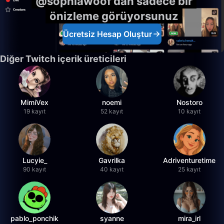
@sophiawoof'dan sadece bir
önizleme görüyorsunuz
Ücretsiz Hesap Oluştur
Diğer Twitch içerik üreticileri
MimiVex
noemi
Nostoro
19 kayıt
52 kayıt
10 kayıt
Lucyie_
Gavrilka
Adriventuretime
90 kayıt
40 kayıt
25 kayıt
pablo_ponchik
syanne
mira_irl