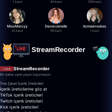
7 kayıt
45 kayıt
359 kayıt
MissMercyy
DevonJenelle
itsmiabrookes
25 kayıt
59 kayıt
1 kayıt
StreamRecorder
LIVE
Bir daha canlı yayın kaçırmayın
Öne Çıkan İçerik Üreticileri
İçerik üreticilerine göz at
TikTok içerik üreticileri
Twitch içerik üreticileri
Kick içerik üreticileri