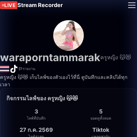
Stream Recorder
LIVE
waraporntammarak
ครูหญิง 😽😻
รายงาน
ครูหญิง 😽😻 เก็บไลฟ์ของตัวเองไว้ที่นี่ ดูบันทึกและคลิปได้ทุก
เวลา
กิจกรรมไลฟ์ของ ครูหญิง 😽😻
3
5
ไลฟ์ที่บันทึก
ยอดดูทั้งหมด
27 ก.ค. 2569
Tiktok
ไลฟ์ล่าสุด
แพลตฟอร์ม