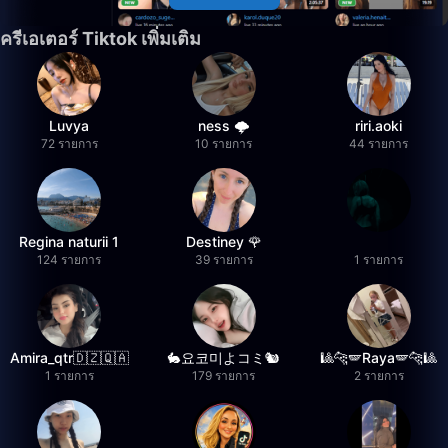
ครีเอเตอร์ Tiktok เพิ่มเติม
Luvya
ness 🌩️
riri.aoki
72 รายการ
10 รายการ
44 รายการ
Regina naturii 1
Destiney 🌹
124 รายการ
39 รายการ
1 รายการ
Amira_qtr🇩🇿🇶🇦
🐇요코미よコミ🐿
🎱🐆🪽Raya🪽🐆🎱
1 รายการ
179 รายการ
2 รายการ