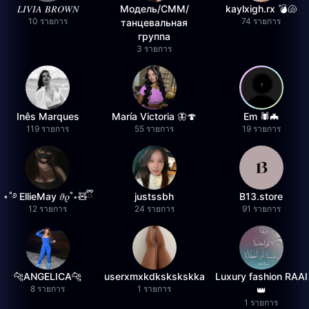
𝐿𝐼𝑉𝐼𝐴 𝐵𝑅𝑂𝑊𝑁
Модель/СММ/
kaylxigh.rx 💣🐚
10 รายการ
74 รายการ
танцевальная
группа
3 รายการ
Inês Marques
María Victoria 🦋🍄
Em 🕷️🦇
119 รายการ
55 รายการ
19 รายการ
⋆˚࿔ EllieMay 𝜗𝜚˚⋆🧸ྀི
justssbh
B13.store
12 รายการ
24 รายการ
91 รายการ
🐆ANGELICA🐆
userxmxkdkskskskka
Luxury fashion RAAI
8 รายการ
1 รายการ
👑
1 รายการ