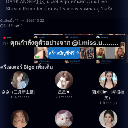
D∆®K ∆NG€£🇭🇰 มีไลฟ์ Bigo ที่บันทึกไว้บน Live
Stream Recorder จำนวน 1 รายการ รวมยอดดู 1 ครั้ง
1:37:00
บันทึกเมื่อ 11 ก.ค. 2569 10:22
1h 37m
11
คุณกำลังดูตัวอย่างจาก @i.miss.u........
สร้างบัญชีฟรี
ครีเอเตอร์ Bigo เพิ่มเติม
奈奈（三月新主播）
星星🌟
西米Cimi（举报挡
134 รายการ
73 รายการ
灾）
119 รายการ