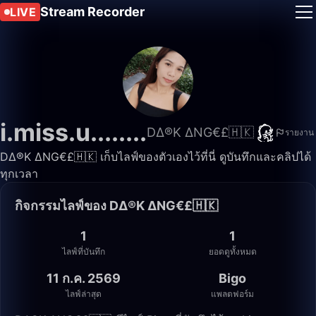
Stream Recorder
LIVE
i.miss.u........
D∆®K ∆NG€£🇭🇰
รายงาน
D∆®K ∆NG€£🇭🇰 เก็บไลฟ์ของตัวเองไว้ที่นี่ ดูบันทึกและคลิปได้
ทุกเวลา
กิจกรรมไลฟ์ของ D∆®K ∆NG€£🇭🇰
1
1
ไลฟ์ที่บันทึก
ยอดดูทั้งหมด
11 ก.ค. 2569
Bigo
ไลฟ์ล่าสุด
แพลตฟอร์ม