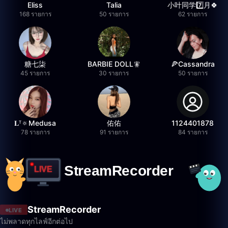
Eliss
Talia
小叶同学7️⃣月🍀
168 รายการ
50 รายการ
62 รายการ
糖七柒
BARBIE DOLL🧚
🍕Cassandra
45 รายการ
30 รายการ
50 รายการ
𝐋ᵀ🔅Medusa
佑佑
1124401878
78 รายการ
91 รายการ
84 รายการ
StreamRecorder
LIVE
ไม่พลาดทุกไลฟ์อีกต่อไป