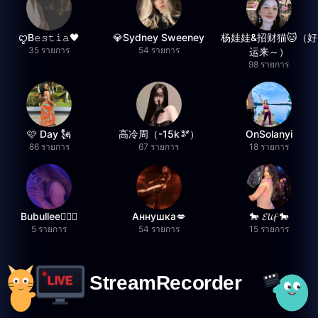
ꨄB𝚎𝚜𝚝𝚒𝚊🖤
💎Sydney Sweeney
杨娃娃&招财猫🐱（好
35 รายการ
54 รายการ
运来～）
98 รายการ
🩷 Day 🗽
高冷周（-15k🫘）
OnSolanyi
86 รายการ
67 รายการ
18 รายการ
Bubullee🧚🏼‍♀️
Аннушка💋
🐎 𝓔𝓵𝓲𝓯 🐎
5 รายการ
54 รายการ
15 รายการ