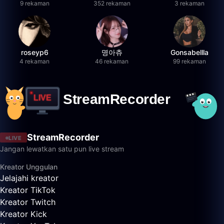
9 rekaman
352 rekaman
3 rekaman
roseyp6
명아츄
Gonsabellla
4 rekaman
46 rekaman
99 rekaman
StreamRecorder
LIVE
Jangan lewatkan satu pun live stream
Kreator Unggulan
Jelajahi kreator
Kreator TikTok
Kreator Twitch
Kreator Kick