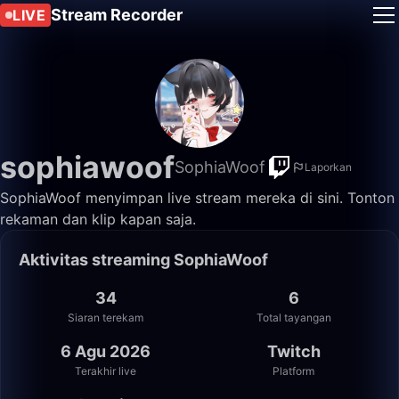
Stream Recorder
LIVE
sophiawoof
SophiaWoof
Laporkan
SophiaWoof menyimpan live stream mereka di sini. Tonton
rekaman dan klip kapan saja.
Aktivitas streaming SophiaWoof
34
6
Siaran terekam
Total tayangan
6 Agu 2026
Twitch
Terakhir live
Platform