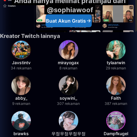
Anda hanya melihat pratinjau dari
@sophiawoof
Buat Akun Gratis
Kreator Twitch lainnya
Javstintv
mirayogax
tylaarwin
34 rekaman
8 rekaman
29 rekaman
abby_
soywini_
Faith
9 rekaman
307 rekaman
387 rekaman
brawks
우정우정우정우정
Dampfkugel