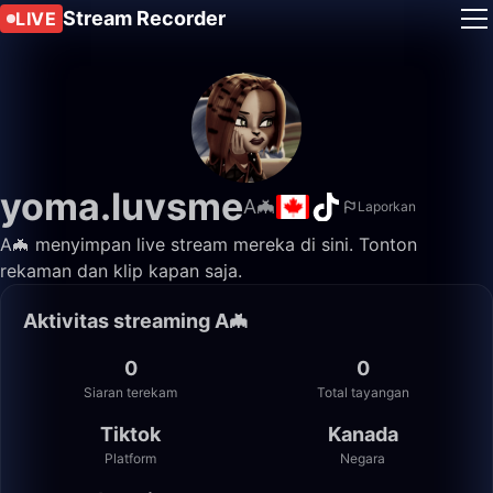
Stream Recorder
LIVE
yoma.luvsme
A🦇
Laporkan
A🦇 menyimpan live stream mereka di sini. Tonton
rekaman dan klip kapan saja.
Aktivitas streaming A🦇
0
0
Siaran terekam
Total tayangan
Tiktok
Kanada
Platform
Negara