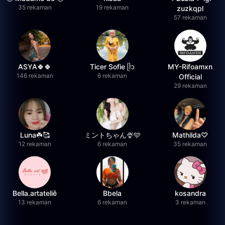
35 rekaman
19 rekaman
zuzkqpl
57 rekaman
ASYA🍀🍀
Ticer Sofie ᥫ᭡
MY-Rifoamxn
146 rekaman
6 rekaman
Official
29 rekaman
Luna☘️🥰
ミントちゃん🍨🩵
Mathilda♡︎
12 rekaman
6 rekaman
35 rekaman
Bella.artateliê
Bbela
kosandra
13 rekaman
6 rekaman
3 rekaman