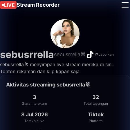
Stream Recorder
LIVE
sebusrrella
sebusrrella🐰
Laporkan
sebusrrella🐰 menyimpan live stream mereka di sini.
Tonton rekaman dan klip kapan saja.
Aktivitas streaming sebusrrella🐰
3
32
Siaran terekam
Total tayangan
8 Jul 2026
Tiktok
Terakhir live
Platform