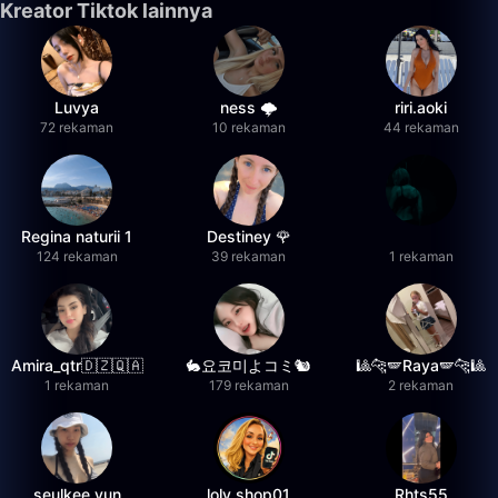
Kreator Tiktok lainnya
Luvya
ness 🌩️
riri.aoki
72 rekaman
10 rekaman
44 rekaman
Regina naturii 1
Destiney 🌹
124 rekaman
39 rekaman
1 rekaman
Amira_qtr🇩🇿🇶🇦
🐇요코미よコミ🐿
🎱🐆🪽Raya🪽🐆🎱
1 rekaman
179 rekaman
2 rekaman
seulkee yun
loly.shop01
Rhts55