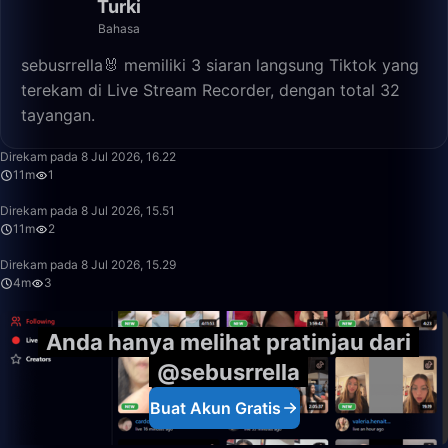
Turki
Bahasa
sebusrrella🐰 memiliki 3 siaran langsung Tiktok yang
terekam di Live Stream Recorder, dengan total 32
tayangan.
11:56
Direkam pada 8 Jul 2026, 16.22
11m
1
11:14
Direkam pada 8 Jul 2026, 15.51
11m
2
4:34
Direkam pada 8 Jul 2026, 15.29
4m
3
Anda hanya melihat pratinjau dari
@sebusrrella
Buat Akun Gratis