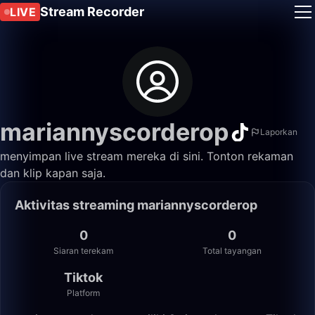
Stream Recorder
LIVE
mariannyscorderop
Laporkan
menyimpan live stream mereka di sini. Tonton rekaman
dan klip kapan saja.
Aktivitas streaming mariannyscorderop
0
0
Siaran terekam
Total tayangan
Tiktok
Platform