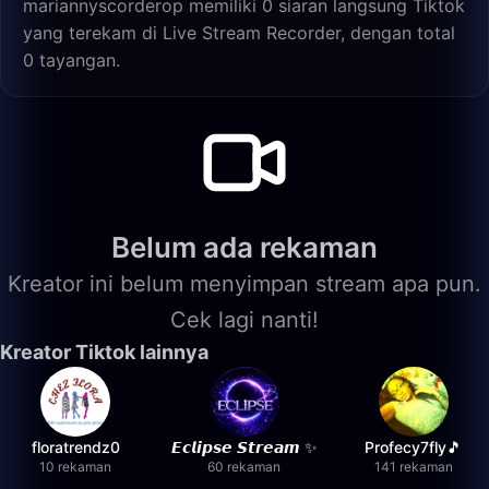
mariannyscorderop memiliki 0 siaran langsung Tiktok
yang terekam di Live Stream Recorder, dengan total
0 tayangan.
Belum ada rekaman
Kreator ini belum menyimpan stream apa pun.
Cek lagi nanti!
Kreator Tiktok lainnya
floratrendz0
𝙀𝙘𝙡𝙞𝙥𝙨𝙚 𝙎𝙩𝙧𝙚𝙖𝙢 ✨
Profecy7fly🎵
10 rekaman
60 rekaman
141 rekaman