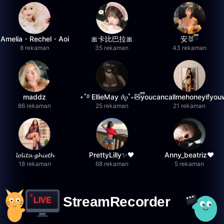
Amelia・Rechel・Aoi
🎀卡比巴拉🎀
安🐰ྀི
8 rekaman
35 rekaman
43 rekaman
maddz
⋆˚࿔ EllieMay 𝜗𝜚˚⋆🧸ྀི
youcancallmehoneyifyou
86 rekaman
25 rekaman
21 rekaman
𝓵𝓸𝓵𝓲𝓽𝓪 𝓰𝓱𝓲𝓮𝓽𝓱
PrettyLilly✨🖤
Anny_beatriz❤️
18 rekaman
68 rekaman
5 rekaman