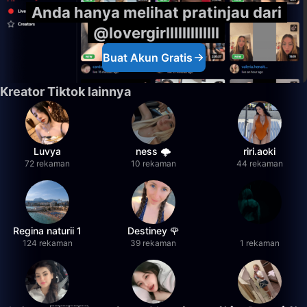
Anda hanya melihat pratinjau dari
@lovergirlllllllllllll
Buat Akun Gratis
Kreator Tiktok lainnya
Luvya
ness 🌩️
riri.aoki
72 rekaman
10 rekaman
44 rekaman
Regina naturii 1
Destiney 🌹
124 rekaman
39 rekaman
1 rekaman