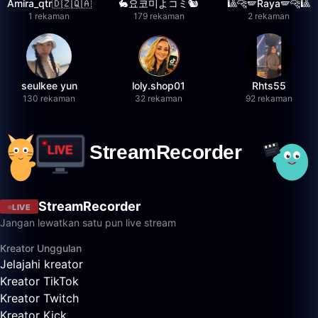
Amira_qtr🇩🇿🇶🇦
🐇요코미よコミ🐿
🎱🐆🪽Raya🪽🐆🎱
1 rekaman
179 rekaman
2 rekaman
seulkee yun
loly.shop01
Rhts55
130 rekaman
32 rekaman
92 rekaman
StreamRecorder
LIVE
Jangan lewatkan satu pun live stream
Kreator Unggulan
Jelajahi kreator
Kreator TikTok
Kreator Twitch
Kreator Kick