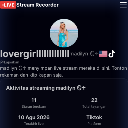
Stream Recorder
LIVE
lovergirlllllllllllll
madilyn 🪞♱
Laporkan
madilyn 🪞♱ menyimpan live stream mereka di sini. Tonton
rekaman dan klip kapan saja.
Aktivitas streaming madilyn 🪞♱
11
22
Siaran terekam
Total tayangan
10 Agu 2026
Tiktok
Terakhir live
Platform