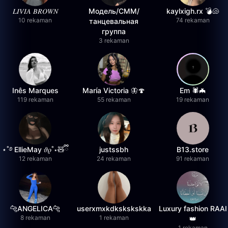
𝐿𝐼𝑉𝐼𝐴 𝐵𝑅𝑂𝑊𝑁
Модель/СММ/
kaylxigh.rx 💣🐚
10 rekaman
74 rekaman
танцевальная
группа
3 rekaman
Inês Marques
María Victoria 🦋🍄
Em 🕷️🦇
119 rekaman
55 rekaman
19 rekaman
⋆˚࿔ EllieMay 𝜗𝜚˚⋆🧸ྀི
justssbh
B13.store
12 rekaman
24 rekaman
91 rekaman
🐆ANGELICA🐆
userxmxkdkskskskka
Luxury fashion RAAI
8 rekaman
1 rekaman
👑
1 rekaman