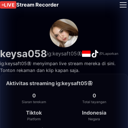
Stream Recorder
LIVE
keysa058
ig:keysaft05🦋
Laporkan
ig:keysaft05🦋 menyimpan live stream mereka di sini.
Tonton rekaman dan klip kapan saja.
Aktivitas streaming ig:keysaft05🦋
0
0
Siaran terekam
Total tayangan
Tiktok
Indonesia
Platform
Negara