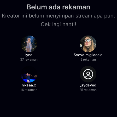
Belum ada rekaman
Kreator ini belum menyimpan stream apa pun.
Cek lagi nanti!
lyna
Sveva migliaccio
37 rekaman
9 rekaman
niksaa.x
_sydsyed
16 rekaman
25 rekaman