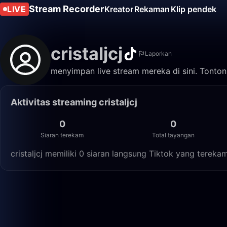
Stream Recorder
LIVE
Kreator
Rekaman
Klip pendek
cristaljcj
Laporkan
menyimpan live stream mereka di sini. Tonton
Aktivitas streaming cristaljcj
0
0
Siaran terekam
Total tayangan
cristaljcj memiliki 0 siaran langsung Tiktok yang terek