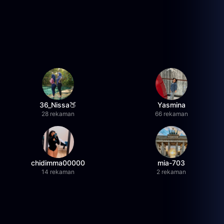
36_Nissa🍑
Yasmina
28 rekaman
66 rekaman
chidimma00000
mia-703
14 rekaman
2 rekaman