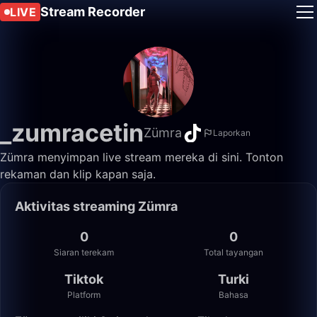
Stream Recorder
LIVE
_zumracetin
Zümra
Laporkan
Zümra menyimpan live stream mereka di sini. Tonton
rekaman dan klip kapan saja.
Aktivitas streaming Zümra
0
0
Siaran terekam
Total tayangan
Tiktok
Turki
Platform
Bahasa