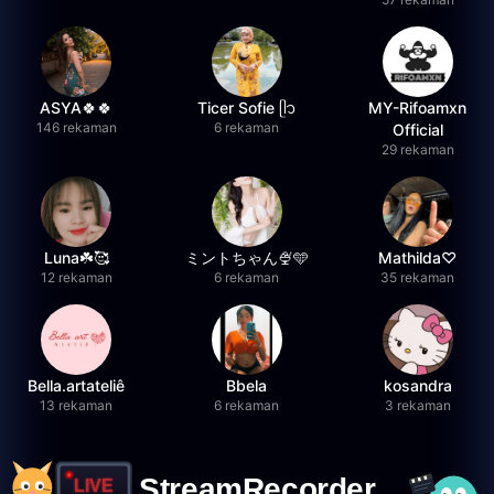
ASYA🍀🍀
Ticer Sofie ᥫ᭡
MY-Rifoamxn
146 rekaman
6 rekaman
Official
29 rekaman
Luna☘️🥰
ミントちゃん🍨🩵
Mathilda♡︎
12 rekaman
6 rekaman
35 rekaman
Bella.artateliê
Bbela
kosandra
13 rekaman
6 rekaman
3 rekaman