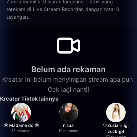
Zümra memiliki 0 siaran langsung Tiktok yang
terekam di Live Stream Recorder, dengan total 0
tayangan.
Belum ada rekaman
Kreator ini belum menyimpan stream apa pun.
Cek lagi nanti!
Kreator Tiktok lainnya
🤪 Madame do 🤪
nisaa
🤍Zuzia🤍 ig:
35 rekaman
19 rekaman
zuzkqpl
57 rekaman