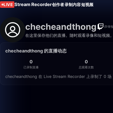
Stream Recorder
LIVE
创作者
录制内容
短视频
checheandthong
举
在这里保存他们的直播。随时观看录像和短视频
checheandthong 的直播动态
0
0
已录制直播
总观看次数
checheandthong 在 Live Stream Recorder 上录制了