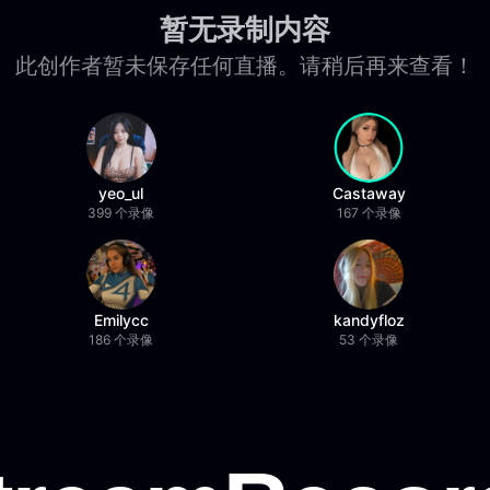
暂无录制内容
此创作者暂未保存任何直播。请稍后再来查看！
yeo_ul
Castaway
399 个录像
167 个录像
Emilycc
kandyfloz
186 个录像
53 个录像