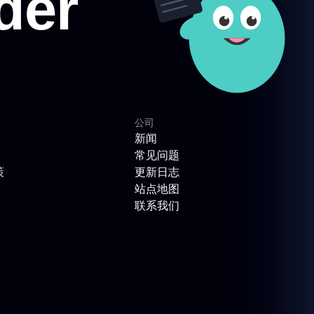
公司
新闻
常见问题
策
更新日志
站点地图
联系我们