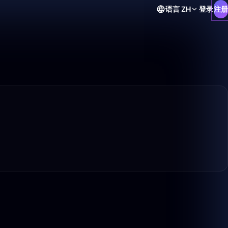
语言
ZH
登录
注册