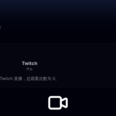
报
。
Twitch
平台
 0 场 Twitch 直播，总观看次数为 0。