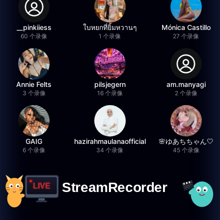
__pinkiiess
ใบหยกที่ยิ้มหวานๆ
Mónica Castillo
60 个录像
1 个录像
27 个录像
Annie Felts
pilsjegern
am.manyagi
3 个录像
16 个录像
2 个录像
GAIG
hazirahmaulanaofficial
🌸ゆあちちゃん🤍
6 个录像
34 个录像
45 个录像