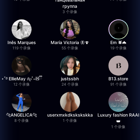
группа
3 个录像
Inês Marques
María Victoria 🦋🍄
Em 🕷️🦇
119 个录像
55 个录像
19 个录像
⋆˚࿔ EllieMay 𝜗𝜚˚⋆🧸ྀི
justssbh
B13.store
12 个录像
24 个录像
91 个录像
🐆ANGELICA🐆
userxmxkdkskskskka
Luxury fashion RAAI
8 个录像
1 个录像
👑
1 个录像