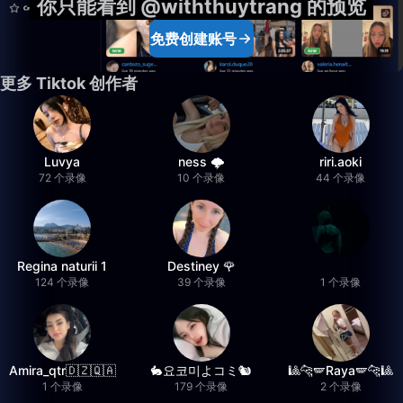
你只能看到 @withthuytrang 的预览
免费创建账号
更多 Tiktok 创作者
Luvya
ness 🌩️
riri.aoki
72 个录像
10 个录像
44 个录像
Regina naturii 1
Destiney 🌹
124 个录像
39 个录像
1 个录像
Amira_qtr🇩🇿🇶🇦
🐇요코미よコミ🐿
🎱🐆🪽Raya🪽🐆🎱
1 个录像
179 个录像
2 个录像