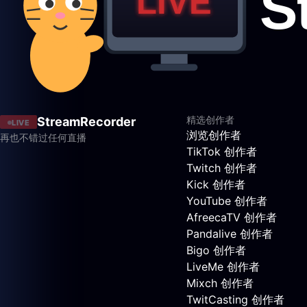
精选创作者
StreamRecorder
LIVE
浏览创作者
再也不错过任何直播
TikTok 创作者
Twitch 创作者
Kick 创作者
YouTube 创作者
AfreecaTV 创作者
Pandalive 创作者
Bigo 创作者
LiveMe 创作者
Mixch 创作者
TwitCasting 创作者