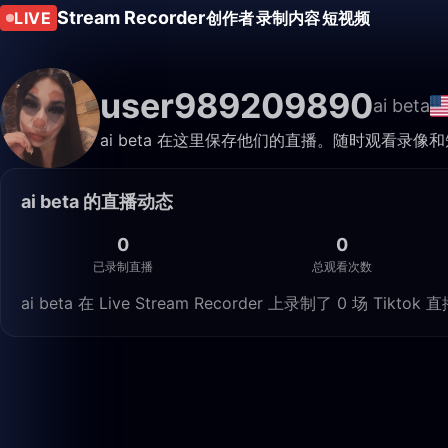
Stream Recorder
LIVE
创作者
录制内容
短视频
user989209890
ai beta
ai beta 在这里保存他们的直播。随时观看录像
ai beta 的直播动态
0
0
已录制直播
总观看次数
ai beta 在 Live Stream Recorder 上录制了 0 场 Tik