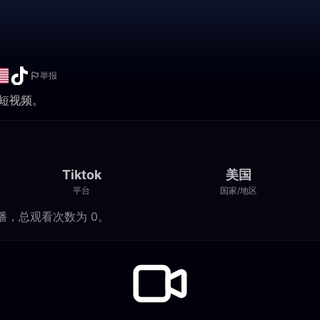
举报
和短视频。
Tiktok
美国
平台
国家/地区
tok 直播，总观看次数为 0。