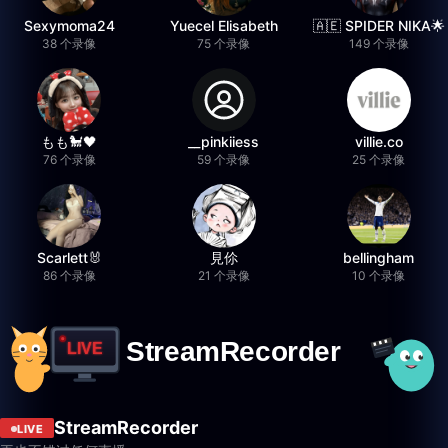
Sexymoma24
Yuecel Elisabeth
🇦🇪 SPIDER NIKA🌟
38 个录像
75 个录像
149 个录像
もも🐩🖤
__pinkiiess
villie.co
76 个录像
59 个录像
25 个录像
Scarlett🐰
見伱
bellingham
86 个录像
21 个录像
10 个录像
StreamRecorder
LIVE