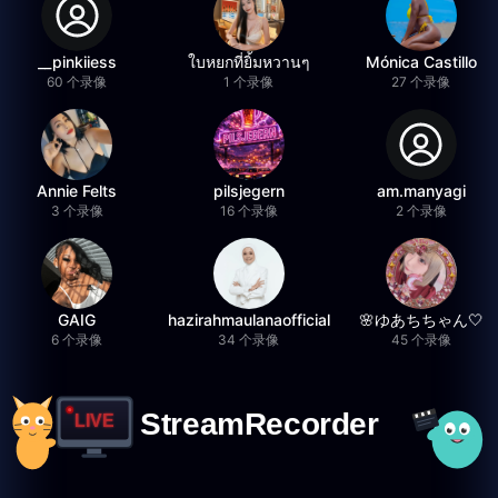
__pinkiiess
ใบหยกที่ยิ้มหวานๆ
Mónica Castillo
60 个录像
1 个录像
27 个录像
Annie Felts
pilsjegern
am.manyagi
3 个录像
16 个录像
2 个录像
GAIG
hazirahmaulanaofficial
🌸ゆあちちゃん🤍
6 个录像
34 个录像
45 个录像