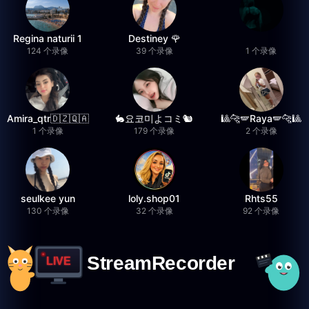
Regina naturii 1
Destiney 🌹
124 个录像
39 个录像
1 个录像
Amira_qtr🇩🇿🇶🇦
🐇요코미よコミ🐿
🎱🐆🪽Raya🪽🐆🎱
1 个录像
179 个录像
2 个录像
seulkee yun
loly.shop01
Rhts55
130 个录像
32 个录像
92 个录像