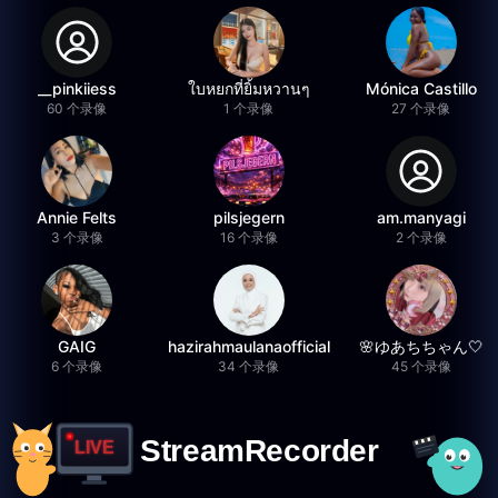
__pinkiiess
ใบหยกที่ยิ้มหวานๆ
Mónica Castillo
60 个录像
1 个录像
27 个录像
Annie Felts
pilsjegern
am.manyagi
3 个录像
16 个录像
2 个录像
GAIG
hazirahmaulanaofficial
🌸ゆあちちゃん🤍
6 个录像
34 个录像
45 个录像