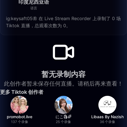
印度尼西亚语
语言
ig:keysaft05🦋 在 Live Stream Recorder 上录制了 0 场
Tiktok 直播，总观看次数为 0。
暂无录制内容
此创作者暂未保存任何直播。请稍后再来查看！
更多 Tiktok 创作者
promobot.live
にこ🗿🌈
Libaas By Nazish
137 个录像
25 个录像
36 个录像