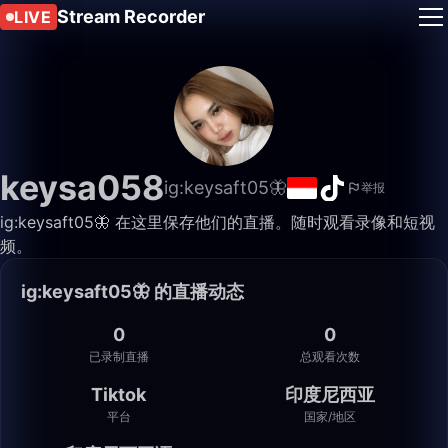
Stream Recorder
LIVE
keysa058
ig:keysaft05🦋
举报
ig:keysaft05🦋 在这里保存他们的直播。随时观看录像和短视
频。
ig:keysaft05🦋 的直播动态
0
0
已录制直播
总观看次数
Tiktok
印度尼西亚
平台
国家/地区